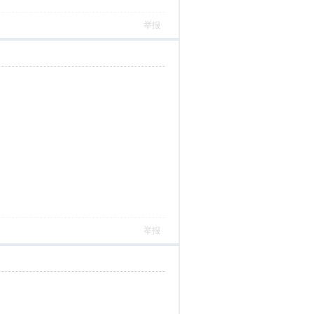
举报
举报