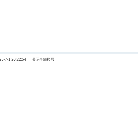
-7-1 20:22:54
|
显示全部楼层