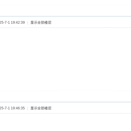
-7-1 19:42:39
|
显示全部楼层
-7-1 19:46:35
|
显示全部楼层