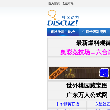
设为首页
收藏本站
喜洋洋高手论坛
生肖号码对照表