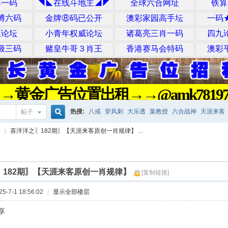
热搜:
八戒
穿风刺
大乐透
葉教授
六合战神
天涯来客
帖子
搜
喜洋洋之〖182期〗【天涯来客原创一肖规律】 ...
索
〖182期〗【天涯来客原创一肖规律】
[复制链接]
›
-7-1 18:56:02
|
显示全部楼层
享