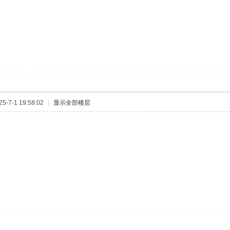
-7-1 19:58:02
|
显示全部楼层