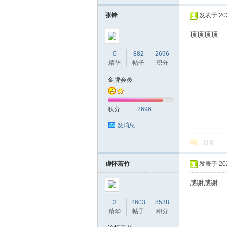
张锋
发表于 2025
顶顶顶顶
0
882
2696
精华
帖子
积分
金牌会员
积分
2696
发消息
回复
虚怀若竹
发表于 2025
感谢感谢
3
2603
8538
精华
帖子
积分