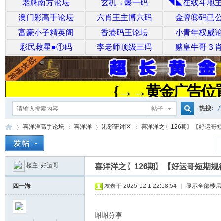
热搜:
帖子
搜
喜洋洋高手论坛
喜洋洋
港彩研讨区
喜洋洋之〖126期〗【好运哥短期
楼主:
好运哥
索
喜洋洋之〖126期〗【好运哥短期规
喜
»
›
›
›
四一海
发表于 2025-12-1 22:18:54
|
显示全部楼
谢谢分享