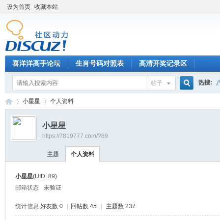
设为首页
收藏本站
喜洋洋高手论坛
生肖号码对照表
高清开奖记录区
热搜:
帖子
搜
小星星
个人资料
小星星
https://7819777.com/?89
索
喜
›
›
主题
个人资料
小星星
(UID: 89)
邮箱状态
未验证
统计信息
好友数 0
|
回帖数 45
|
主题数 237